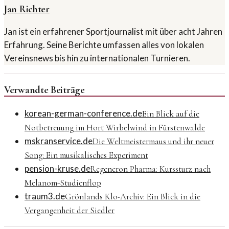
Jan Richter
Jan ist ein erfahrener Sportjournalist mit über acht Jahren
Erfahrung. Seine Berichte umfassen alles von lokalen
Vereinsnews bis hin zu internationalen Turnieren.
Verwandte Beiträge
korean-german-conference.de
Ein Blick auf die
Notbetreuung im Hort Wirbelwind in Fürstenwalde
mskranservice.de
Die Weltmeistermaus und ihr neuer
Song: Ein musikalisches Experiment
pension-kruse.de
Regeneron Pharma: Kurssturz nach
Melanom-Studienflop
traum3.de
Grönlands Klo-Archiv: Ein Blick in die
Vergangenheit der Siedler